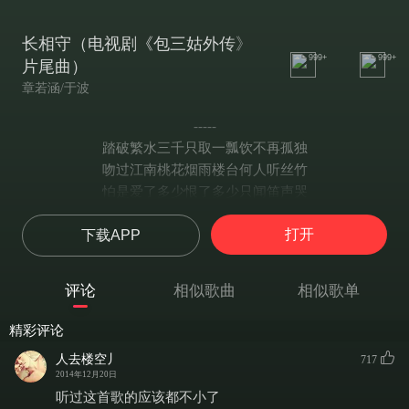
长相守（电视剧《包三姑外传》
999+
999+
片尾曲）
章若涵/于波
-----
踏破繁水三千只取一瓢饮不再孤独
吻过江南桃花烟雨楼台何人听丝竹
怕是爱了多少恨了多少只闻笛声哭
能有多少人知道那断肠毒药名叫相思苦
打开
下载APP
马蹄声声不见莲花开落红粉映青竹
女子含着泪听合欢鸟唱守着不老树
怕是缘也散了人也忘了到头一场空
评论
相似歌曲
相似歌单
还有多少人明白是蝴蝶分飞大雁忘归途
长相守
精彩评论
那是青鸟落泪满楼听风雨
人去楼空丿
717
空长叹
2014年12月20日
丝绢鸳鸯绣落一点点死去
听过这首歌的应该都不小了