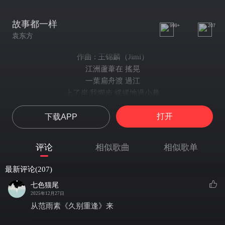
故事都一样
999+
207
袁东方
作曲 : 王锦麟（Jimi）
江洲蘆葦在 搖晃
一葉扁舟渡 過江
上了岸 我腳步 緩緩地過小巷
人在 古剎裡點 一柱香
打开
下载APP
禪寺木魚敲 心慌
獨我暗夜人 遙想
我虔誠 佛前問 你是否仍無恙
评论
相似歌曲
相似歌单
而遠方琴聲 聲聲斷腸 世事皆蒼茫
我輕唱 故事都一樣 你遠走他鄉
最新评论(207)
緣份竟然 剩魚雁往返
七色猫尾
輕唱 故事都一樣 徒留我 在北方
2025年12月27日
你在霧裡 的江南 傷心隔了幾重山
从范雨素《久别重逢》来
荒村山腰幾 道彎