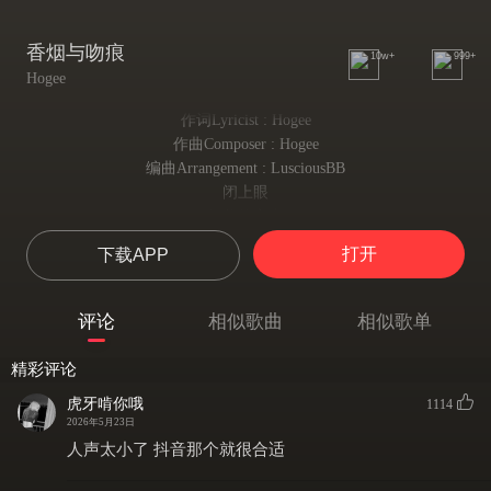
香烟与吻痕
10w+
999+
Hogee
作词Lyricist : Hogee
作曲Composer : Hogee
编曲Arrangement : LusciousBB
闭上眼
把你的心事
放柜架暂时存温
打开
下载APP
在此刻
忘掉我们的伤痕
上天说
评论
相似歌曲
相似歌单
此刻此缘分断不绝
让这夜
精彩评论
更长些
虎牙啃你哦
1114
不说离别
2026年5月23日
在沉默的街
人声太小了 抖音那个就很合适
遗憾该 怎么去消解
今夜