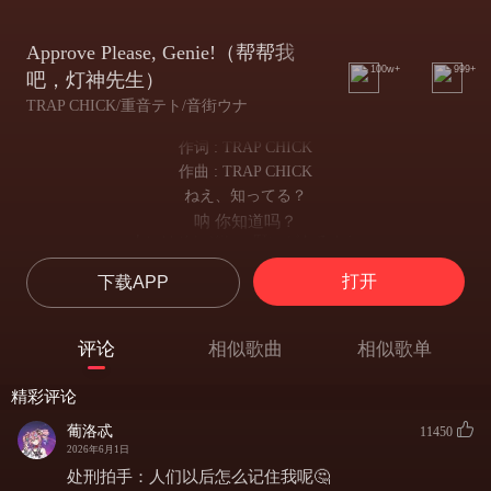
Approve Please, Genie!（帮帮我
100w+
999+
吧，灯神先生）
TRAP CHICK/重音テト/音街ウナ
作词 : TRAP CHICK
作曲 : TRAP CHICK
ねえ、知ってる？
呐 你知道吗？
人にはそれぞれ、願いがあるよね
人各自都有着心愿呢
打开
下载APP
だから今、最高潮のヒット
所以如今有首热门金曲
ジーニーのランプがあるよね
评论
相似歌曲
相似歌单
讲述神灯精灵的故事
金銀財宝、不老不死
精彩评论
金银财宝 长生不老
何でも叶えてくれるんだって
葡洛忒
11450
传闻能实现一切愿望
2026年6月1日
だけど実は
处刑拍手：人们以后怎么记住我呢🤔