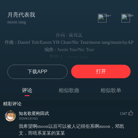
月亮代表我
10w+
999+
moon tang
作词 : 黄伟文
作曲 : Daniel Toh/Eason YH Chan/Nic Tsui/moon tang/musicbyAP
编曲 : Justin Yau/Nic Tsui
制作人 : moon tang
很多画 很多书
打开
下载APP
以为 能偷窥 明月背面
月亮 不忍心反驳 其实你 未看穿
很多歌 代发言
评论
相似歌曲
相似歌单
明明是 失焦的脸
大概他们 针孔所见
精彩评论
纯直觉 没缺点
知名歌星刚田武
1347
这一颗 被月亮 代表的心 几千个 騒客 曾探问
2026年5月18日
这粒砂 代代人 亦遥望过 看出要点 还未有人
我希望啊moon以后可以被人记得佢系啊moon，邓凯
人们 这么喜欢 为月亮作歌
文，而唔系某某的某某