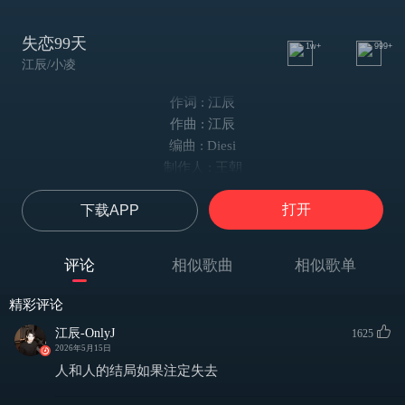
失恋99天
1w+
999+
江辰/小凌
作词 : 江辰
作曲 : 江辰
编曲 : Diesi
制作人 : 王朝
混音 : 刘城函
打开
下载APP
你不会心疼我流泪的眼睛
每一滴落下的时候都很想你
每个人都有最最难忘的事情而我只有你
评论
相似歌曲
相似歌单
这一整个夏天都没有好天气
常去的咖啡厅新地址太偏僻
精彩评论
我接受不了和你保持这距离怕看不见你
江辰-OnlyJ
1625
都怪这烂手机收不到你消息
2026年5月15日
我讨厌这场景（闭上眼就会有你像某种特殊反应）
人和人的结局如果注定失去
我该怪我自己总是没有出息