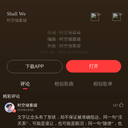
Shall We
1w+
147
时空储蓄罐
作词 : 时空储蓄罐
编曲 : 时空储蓄罐
作曲 : 时空储蓄罐
文字 像一座跨越时空的桥
让看不见的念头 有了形状
打开
下载APP
让说不完的话 可以被转交
有意思的是
文字并没有让所有表达
评论
相似歌曲
相似歌单
都变得 清晰直接
人们以为
精彩评论
只要把话 写下来
时空储蓄罐
147
误会 就会减少
2026年5月9日
只要把意思 说出口
文字让念头有了形状，却不保证被准确抵达。同一句“没
对方就能够收到
关系”，可能是退让，也可能是眼泪；同一句“随便”，也