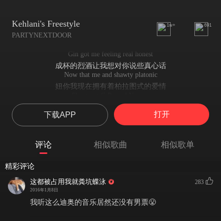
Kehlani's Freestyle
1w+
691
PARTYNEXTDOOR
Gin got me feeling real honest
成杯的烈酒让我想对你说些真心话
Now that me and shawty platonic
妞你我现在拥有着柏拉图式的爱情
Shout out G Ry and Neenyo
名声大噪的我会向G Ry和Neenyo公开表示感谢
打开
下载APP
Smoke just a little bit, drank just a little bit
少抽点吧 少喝点吧
He don't drink like he used to
评论
相似歌曲
相似歌单
我已不像以前那样嗜酒
He don't think like he used to
精彩评论
我想我已经戒掉了酒精
Life taught you new things
这都被占用我就粪坑蝶泳
283
生活教会了我新的东西
2016年1月8日
Now you wanna do things
我听这么迪奥的音乐居然还没有男票😤
如今我想改过自新
These hills keep track of your New Balance