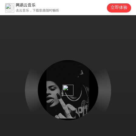
网易云音乐
立即体验
去云音乐，下载歌曲随时畅听