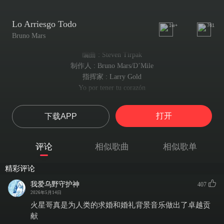
Lo Arriesgo Todo
1w+
761
Bruno Mars
编曲 : Steven Tirpak
制作人 : Bruno Mars/D’Mile
指挥家 : Larry Gold
Yo por tener tu corazón
为了能够赢得你的芳心
La estrella más lejana te la doy
打开
下载APP
哪怕遥不可及的星辰我也愿双手奉上
Haré todo
我会倾尽所有
评论
相似歌曲
相似歌单
Todo lo que pidas tú
满足你的一切愿望
精彩评论
Pídeme la luna, yo aprendo a volar
若你想要月亮 我便去研习飞翔
我爱乌野守护神
407
Por tu amor no hay montaña que no pueda escalar
2026年5月14日
为了你的爱 纵有万仞高山我也能只手攀越
火星哥真是为人类的求婚和婚礼背景音乐做出了卓越贡
Es loco, pero sí, yo te quiero así
献