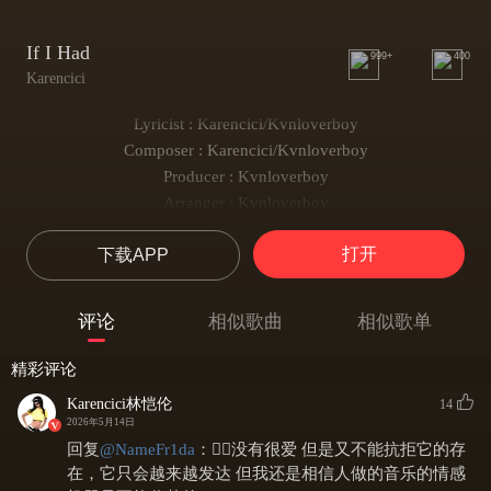
If I Had
999+
400
Karencici
Lyricist : Karencici/Kvnloverboy
Composer : Karencici/Kvnloverboy
Producer : Kvnloverboy
Arranger : Kvnloverboy
Vocal Producer : Kvnloverboy/Karencici
打开
下载APP
Backing Vocals : Kvnloverboy/Karencici
Recording Engineer : Kvnloverboy
Recording Studio : Loverboy Studios
评论
相似歌曲
相似歌单
Mixing Engineer : Adam Lunn
Mastered by : Adam Lunn
精彩评论
Yeah
Karencici林恺伦
14
I just wanna be right here
2026年5月14日
Wanna be next to you
回复
@
NameFr1da
：
😮‍💨没有很爱 但是又不能抗拒它的存
Yeah
在，它只会越来越发达 但我还是相信人做的音乐的情感