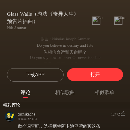
Glass Walls（游戏《奇异人生》
1w+
999+
预告片插曲）
Nik Ammar
作曲 : Nikolas Joseph Ammar
Do you believe in destiny and fate
你相信命运和天命吗？
Do you say now or never Or never too late
你觉得是机不可失还是为时未晚
The time has passed But I remember everything
打开
下载APP
时间流逝 而我仍记得一切
A flash that faded fast But my bruised heart still sings
转瞬即逝 可我淤青的心仍在歌唱
评论
相似歌曲
相似歌单
It sings
仍在歌唱
精彩评论
Glass walls and waterfalls
无论是玻璃墙还是瀑布
qichikacha
12472
Can't stop your light
2016年12月11日
都无法阻挡你的光芒
做个调查吧，选择牺牲阿卡迪亚湾的顶这条