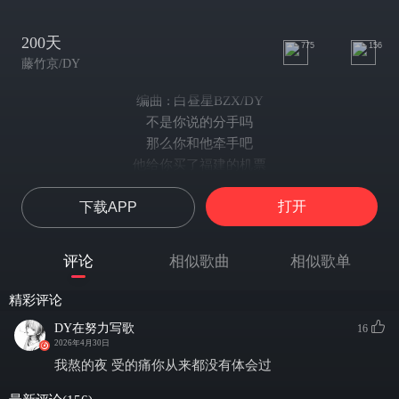
200天
775
156
藤竹京/DY
编曲 : 白昼星BZX/DY
不是你说的分手吗
那么你和他牵手吧
他给你买了福建的机票
说要带你打游戏喝酒吗
打开
下载APP
你的 xx天天都在线
难道他拿哈夫币来当诱骗
那我祝你们好好在一起
评论
相似歌曲
相似歌单
因为我再也不想被你骗
200天我送给你
精彩评论
让他得到你的身体
DY在努力写歌
16
在我眼里你和废物没有区别
2026年4月30日
应该也恨你自己
我熬的夜 受的痛你从来都没有体会过
我有什么没给你