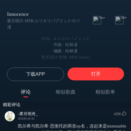
Innocence
10w+
999+
塞壬唱片-MSR/ユリカリパブリック/松林
凜
作词 : ユリカリパブリック
作曲 : 松林凜
编曲 : 松林凜
音乐设计/监制: MSR Studio
How many winters in a gaze,
反复的询问内心，熬过了多少个冬天
打开
下载APP
Lost inside a maze?
在寻找自我中迷失了多久？
And how many feelings unspoken,
评论
相似歌曲
相似歌单
多少没说出口的话
Held in this hand?
精彩评论
都握在这只手里？
The weight of the old skies on my shoulders,
-霁月明舟_
4290
2026年5月1日
那古老的责任压在肩上
Sunlight in disguise
凯尔希与凯尔希·思衡托的两首ep名，连起来是immutable