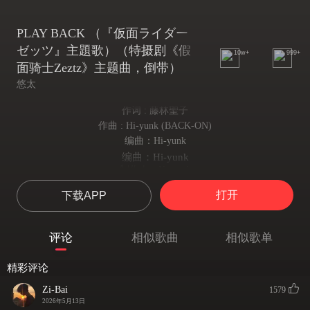
PLAY BACK （『仮面ライダー
ゼッツ』主題歌）（特摄剧《假
10w+
999+
面骑士Zeztz》主题曲，倒带）
悠太
作词 : 藤林聖子
作曲 : Hi‐yunk (BACK-ON)
编曲：Hi-yunk
编曲：Hi-yunk
制作人：Hi-yunk
制作人：Hi-yunk
打开
下载APP
現実と夢の境界線
现实与梦的境界线
In the blur of dream and real I stay alone
评论
相似歌曲
相似歌单
在梦想与现实的模糊中 我独自停留
昨日と同じようで Yeah
精彩评论
和昨天一样却又 Yeah
違う世界線
Zi-Bai
1579
不同的世界线
2026年5月13日