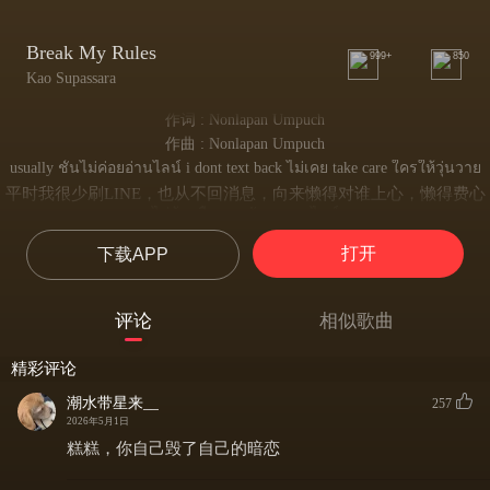
Break My Rules
999+
850
Kao Supassara
作词 : Nonlapan Umpuch
作曲 : Nonlapan Umpuch
usually ชั้นไม่ค่อยอ่านไลน์ i dont text back ไม่เคย take care ใครให้วุ่นวาย
平时我很少刷LINE，也从不回消息，向来懒得对谁上心，懒得费心
ไม่ต้องซื้อของ วันวาเลนไทน์
情人节也不必送礼物
打开
下载APP
อยู่คนเดียวเป็น independent I got myself and I
一个人独来独往，向来独立，我向来靠自己
แต่ว่าช่วงนี้ อะไรอะไรก็ไม่ค่อยเป็นใจ
评论
相似歌曲
但最近，一切都让我心绪不宁
ช่วงนี้ ดูหนังคนเดียวก็ไม่อินเท่าไหร่
精彩评论
最近连一个人看电影，都觉得索然无味
ห้องนี้เริ่มรู้สึกกว้างไป
潮水带星来__
257
偌大的房间，也开始变得空旷冷清
2026年5月1日
ตั้งแต่ที่ได้เจอเธอ
糕糕，你自己毁了自己的暗恋
自从遇见了你
you make me wanna break my rules