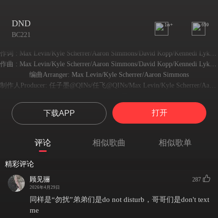
DND
1w+
659
BC221
作词 : Max Levin/Kyle Scherrer/Aaron Simmons/David Kopp/Kennedi Lykken/Patrick Juteh Geegbae//Fran Hall/Romeo Antonio Testa
作曲 : Max Levin/Kyle Scherrer/Aaron Simmons/David Kopp/Kennedi Lykken/Patrick Juteh Geegbae/Fran Hall/Romeo Antonio Testa
编曲Arranger: Max Levin/Kyle Scherrer/Aaron Simmons
制作人Producer: 任子墨@QINs/任飞@QINs/Max Levin/Kyle Scherrer/Aaron Simmons
录音 Recording Engineer: 任子墨@QINs/谢玉卓
修音 Editing/Engineer: 任飞@QINs
打开
下载APP
混音 Mixing Engineer: Matt sim
母带处理 Mastered by: Matt sim
录音室Recording Studio: 坤音娱乐
评论
相似歌曲
相似歌单
和声编写Vocal Arrangement: Max Levin/Kyle Scherrer/Aaron Simmons/David Kopp/Kennedi Lykken/Patrick Juteh Geegbae/Fran Hall/Romeo Antonio Testa/任飞@QINs
和声 Backing Vocals: 任飞@QINs
精彩评论
人声制作人 Vocal Producer: 任子墨@QINs/任飞@QINs/Max Levin/Kyle Scherrer/Aaron Simmons/Goz Asai
顾见骊
287
项目企划Planning: 坤音娱乐
2026年4月29日
Let’s keep it low key let’s keep it hush
同样是“勿扰”弟弟们是do not disturb，哥哥们是don't text
就让它悄悄发生 不必声张
me
Live in this moment it’s just for us