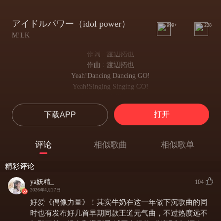
アイドルパワー（idol power）
999+
238
M!LK
作词 : 渡辺拓也
作曲 : 渡辺拓也
Yeah!Dancing Dancing GO!
Yeah!Singing Singing GO!
やる気出ない憂鬱 Mondayも
提不起劲 忧郁的Monday
打开
下载APP
絞り出す根性でtry Tuesday
咬紧牙关 try Tuesday
眠気ぶっ飛ばして今日もWednesday
评论
相似歌曲
相似歌单
把困意一扫而空 今天Wednesday
誰もが今を頑張ってるんだ
精彩评论
每个人都在拼尽全力过好当下
賞賛が欲しいわけじゃない
ya妖精_
104
2026年4月27日
并不渴求夸奖
人知れず誰かのために
好爱《偶像力量》！其实牛奶在这一年做下沉歌曲的同
默默无名地为了某个人
时也有发布好几首早期同款王道元气曲，不过热度远不