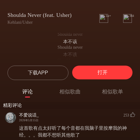
Shoulda Never (feat. Usher)
1w+
364
Kehlani/Usher
Shoulda never
本不该
Shoulda never
本不该
Shoulda never
本不该
打开
下载APP
I tried to tell myself you're never gonna get it again
我反复告诫自己 别再重蹈覆辙
Laying here next to you, not what I intended again
评论
相似歌曲
相似歌单
依偎在你身旁 从来都非我本意
How did you crack the code (Code)
精彩评论
你究竟如何破译我的心防
When don't nobody know
不爱说话_
253
旁人无从知晓
2026年5月15日
How to get me in position?
这首歌有点太好听了每个音都在我脑子里按摩我的神
唯有你 总能轻易将我俘获
经。。。我都不想听其他歌了
I thought I blocked your ass, you found another way to get in