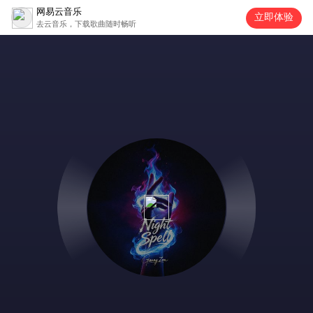
网易云音乐
立即体验
去云音乐，下载歌曲随时畅听