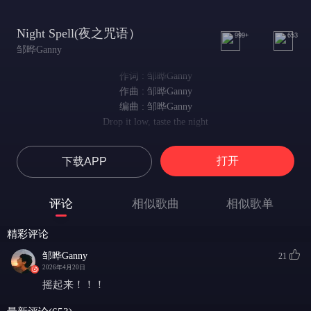
Night Spell(夜之咒语）
999+
653
邹晔Ganny
作词 : 邹晔Ganny
作曲 : 邹晔Ganny
编曲 : 邹晔Ganny
Drop it low, taste the night
俯身低舞，品味这夜
Drop it low, taste the night
打开
下载APP
俯身低舞，沉入这夜
Sweetly spreading sign
甜蜜蔓延的印记
评论
相似歌曲
相似歌单
All lights are off on the street
街上所有灯火已熄灭
精彩评论
Your hidden eyes are pulling me in so deep
你藏起的眼眸，将我深深牵引
邹晔Ganny
21
One bite, the moment I take
2026年4月20日
一口咬下的瞬间
摇起来！！！
Knowing the end, but I still can’ t break away