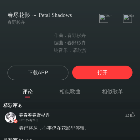
春尽花影 ～ Petal Shadows
999+
678
春野杉卉
作曲 : 春野杉卉
编曲 : 春野杉卉
纯音乐，请欣赏
打开
下载APP
评论
相似歌曲
相似歌单
精彩评论
春春春春野杉卉
22
2026年4月20日
春已将尽，心事仍在花影里停留。