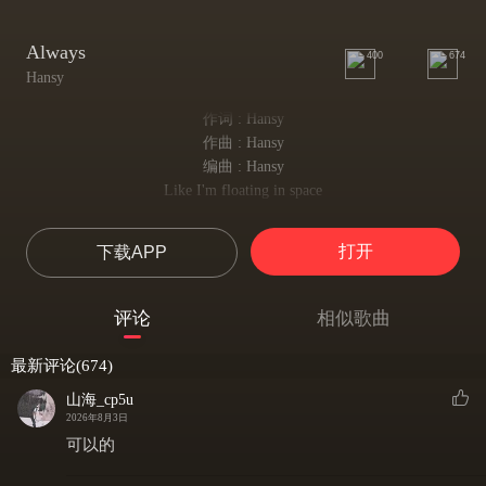
Always
400
674
Hansy
作词 : Hansy
作曲 : Hansy
编曲 : Hansy
Like I'm floating in space
像漂浮在太空中
Couldn't find the right way
打开
下载APP
找不到正确的方向
Looks like we're getting closer
看起来我们越来越近
评论
相似歌曲
Actually far away
实则渐行渐远
最新评论(674)
If you really love me
如果你真的爱我
山海_cp5u
Why can't we face to face
2026年8月3日
为什么我们不能面对面
可以的
Everything's gonna change