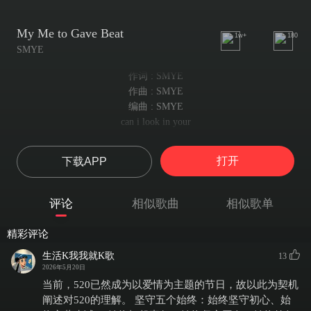
My Me to Gave Beat
1w+
180
SMYE
作词 : SMYE
作曲 : SMYE
编曲 : SMYE
can i look in your
我能看看你的吗
i see
打开
下载APP
我明白了
save me for all of this
为这一切拯救我
评论
相似歌曲
相似歌单
when there was two of us in this relationship
当我们两人在这段关系中时
精彩评论
ididn't know why you had why you had i had to go
我不知道你为什么得走，我也没得选
生活K我我就K歌
13
i just i tell you that i miss you
2026年5月20日
我只是告诉你，我想你
当前，520已然成为以爱情为主题的节日，故以此为契机
can i look at you i see
阐述对520的理解。 坚守五个始终：始终坚守初心、始