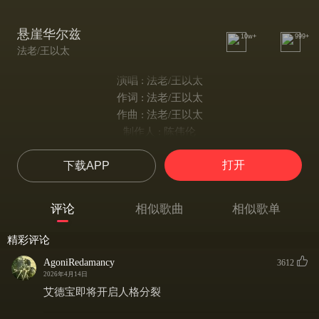
悬崖华尔兹
10w+
999+
法老/王以太
演唱 : 法老/王以太
作词 : 法老/王以太
作曲 : 法老/王以太
制作人 : 陈伟伦
执行制作人 : 姚宇James
打开
下载APP
编曲 : 赵俊吉/Peach K
混音&母带 : 王晨雨
王以太：
评论
相似歌曲
相似歌单
Moonlight ride for me
从夜晚跳到白天
精彩评论
不用喘粗气
AgoniRedamancy
3612
Say baby that's my game
2026年4月14日
直视太阳光线
艾德宝即将开启人格分裂
根本不用戴墨镜