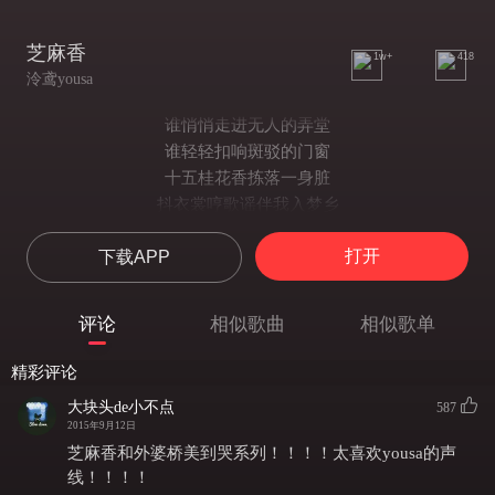
芝麻香
1w+
418
泠鸢yousa
谁悄悄走进无人的弄堂
谁轻轻扣响斑驳的门窗
十五桂花香拣落一身脏
抖衣裳哼歌谣伴我入梦乡
腊八熬粥忙添柴炉火旺
打开
下载APP
剪窗花转瞬又是一岁长
追晨去几摞行囊
遗落在纱帐旁
评论
相似歌曲
相似歌单
丢失我衣兜的蜜糖
回头望来时路上
精彩评论
笼着薄雾的一墙一瓦
大块头de小不点
587
在遥远的地方
2015年9月12日
谁悠悠哼起儿时的吟唱
芝麻香和外婆桥美到哭系列！！！！太喜欢yousa的声
谁偷偷掀起染灰的过往
线！！！！