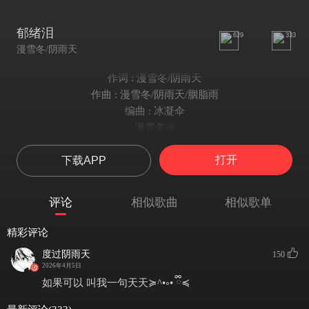
郁绪泪
629
333
漫雪冬/阴雨天
作词 : 漫雪冬/阴雨天
作曲 : 漫雪冬/阴雨天/胭脂雨
编曲 : 冰凝伞
漫雪冬@
转眼四季又过去了冬
打开
下载APP
再也没有你陪我会疯
一个人挺好有时会蒙
多么希望只是场梦
评论
相似歌曲
相似歌单
迷幻中
每当黑夜将我给包围总是会醒
精彩评论
从你的世界离开之后时间就像按下暂停
度过阴雨天
150
那句分手 成为了威胁
2026年4月5日
彼此的冷热总是在堆叠
如果可以 叫我一句天天≽^•༚• ྀི≼
看着你温柔明亮的美睫