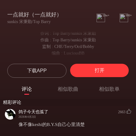
一点就好（一点就好）
10w+
999+
sunkis 宋秉勤/Top Barry
作词 : Top Barry/sunkis 宋秉勤
作曲 : Top Barry/sunkis 宋秉勤
监制 : CHE/Terry/Ocd/Bobby
编曲 : LusciousBB
吉他 : 雷十一
混音 : LeeHX李鸿翔
打开
下载APP
母带 : LeeHX李鸿翔
歌曲封面 : Onlyabowl
Sunkis/ Top Barry:
评论
相似歌曲
相似歌单
想要对你说 you’ re my darling
想要对你说 你是我心尖上的皎皎
精彩评论
想要你的爱给我一点就好
鸽子今天也弧了
2663
我们俩的话不用煽情
2026年4月2日
想要我的情绪变得一点就着
像不像keshi的B.Y.S自己心里清楚
Told you
早已轻语过