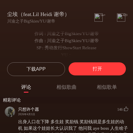
尘埃（feat.Lil Heidi 谢帝）
1w+
423
川渝之子BigSkies/YU/谢帝
作词 : 川渝之子BigSkies/YU/谢帝
作曲 : 川渝之子BigSkies/YU/谢帝
SP : 秀动发行ShowStart Release
YU：
Could u tell me what u search for？
打开
下载APP
Don't mind me I will die I will die on the low
Could u tell me what u waiting for？
Street kids live in street and die on street u know
评论
相似歌曲
相似歌单
BigSkies：
我好像并没有楞个的特别
精彩评论
拥有的仅仅是一腔的热血
只想许个愿
146
社会它是一尊巨大的染缸
2026年4月1日
人民的心脏都变成了黑色
出身人口在下降 多生娃 奖励钱 奖励钱就是多生娃的动
人性的底线它变成了手段
机 如果这个娃娃长大认识我了 他问我 aye boss 人生啥子