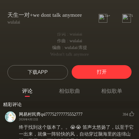
天生一对+we dont talk anymore
1w+
171
wulalai
作词 : wulalai
作曲 : wulalai
编曲 : wulalai/库提
Wedon't talk anymore
我们不再交谈
Wedon't talk anymore
打开
下载APP
我们不再交谈
Wedon't talk anymore
我们不再交谈
评论
相似歌曲
相似歌单
Like we used to do
像从前那样
精彩评论
Wedon't love anymore
我们不再相爱
网易村民齊qsl77752777775552777
394
What was all of it for?
2026年4月12日
这一切究竟为何
终于找到这个版本了。。😭😭 笛声太悠扬了，以至于它
Ooh wedon't talk anymore
一出来，就像一阵轻快的风，自动穿过脑海里的连绵山