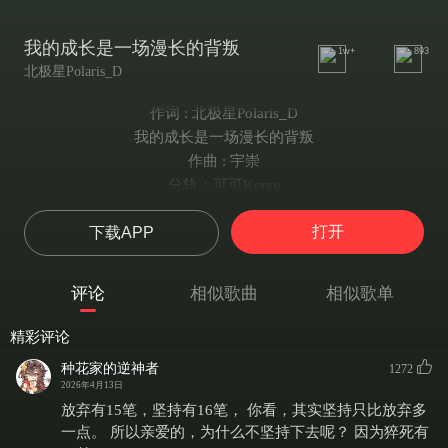
我的成长是一场漫长的背叛
1w+
893
北极星Polaris_D
作词 : 北极星Polaris_D
我的成长是一场漫长的背叛
作曲 : 宇崇
分轨：可可Kerye
编曲 : 宇崇
打开
下载APP
调教：鬼面P
作词：北极星Polaris_D
演唱：星尘
评论
相似歌曲
相似歌单
作曲编曲：宇崇
贴唱：烂兔子P
精彩评论
用遗忘安慰自己 用放下掩饰溃烂
种花家的逆神者
1272
松开手是释然
2026年4月13日
还是最后的力气都消散
放弃有15笔，坚持有16笔， 你看，其实坚持只比放弃多
—Music—
一点。 所以亲爱的，为什么不坚持下去呢？ 因为猝死有