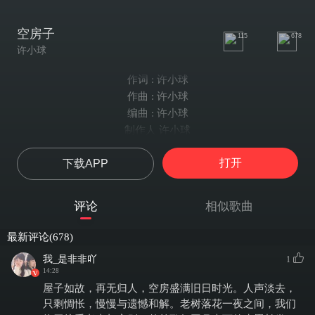
空房子
115
678
许小球
作词 : 许小球
作曲 : 许小球
编曲 : 许小球
制作人 许小球
录音/混音/母带 韩丁
打开
下载APP
月光比昨夜的更亮了
剪了碎影
落在青苔小巷
评论
相似歌曲
今夜的风
比昨天的更凉
最新评论(678)
又空了一间房
我_是非非吖
1
又多了一双翅膀
14:28
哒哒哒……哒哒哒
屋子如故，再无归人，空房盛满旧日时光。人声淡去，
哒哒哒……哒哒哒
只剩惆怅，慢慢与遗憾和解。老树落花一夜之间，我们