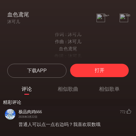
血色鸢尾
10w+
846
沐可儿
作词 : 沐可儿
作曲 : 沐可儿
血色鸢尾
作词：沐可儿
作曲：沐可儿
打开
下载APP
编曲：肖景泽
混音：沐可儿
制作人：沐可儿
评论
相似歌曲
相似歌单
出品：沐可儿工作室
塞纳河畔把鸢尾簪了簪
精彩评论
红酒杯斟了一半
极品肉鸡666
772
她把浪漫与疯魔搅了搅拌了拌
2026年3月22日
优雅的说此生不凡
普通人可以点一点右边吗？我喜欢双数哦
她以眼波藏锋芒笑里裹着霜