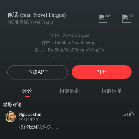
像话 (feat. Novel Fergus)
999+
776
MC 张天赋/Novel Fergus
作词 : Novel Fergus
作曲 : DaiShin/Novel Fergus
编曲 : DaiShin/SoulFloppii/WingHo
制作人 : Novel Fergus
The flowers
打开
下载APP
The sun
竟长得可以这么衬
可青春未习惯等
评论
相似歌曲
相似歌单
Life will go on
你活出几秒发光
精彩评论
尚嫩就爱淘
NgKwokFan
624
觅战友 立坟墓
2026年3月24日
废了颓废
揽佬我对唔住你。。
屹立着傲