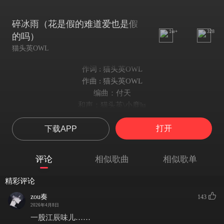
碎冰雨（花是假的难道爱也是假
1w+
328
的吗）
猫头英OWL
作词 : 猫头英OWL
作曲 : 猫头英OWL
编曲：付天
和声：猫头英\小鹿lu
混音：刘景睿
打开
下载APP
出品人：Camel
出品：灼灼星光
旋律采样于October - Blooming Flowers
评论
相似歌曲
相似歌单
（未经许可，不得翻唱、翻录或使用）
花 你还记得送我的那束花吗
精彩评论
碎冰蓝色的 那是我第一次收花
zou奏
143
你说你想送我的是整个星辰大海
2026年4月8日
因为这句话我等了你有一年半载
一股江辰味儿……