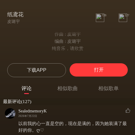
纸鸢花
726
127
皮璐宇
作曲 : 皮璐宇
编曲 : 皮璐宇
纯音乐，请欣赏
打开
下载APP
评论
相似歌曲
相似歌单
最新评论(127)
SealedmemoryK
2026年7月22日
以前我的心一直是空的，现在是满的，因为她装满了最
好的你。ღ♡