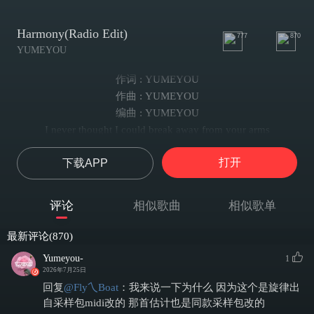
Harmony(Radio Edit)
777
870
YUMEYOU
作词 : YUMEYOU
作曲 : YUMEYOU
编曲 : YUMEYOU
I never thought I could break away from your arms
I just wanted to mend both our hearts
打开
下载APP
still hung on every promise made at the start
so tell me where did it all break apart
we wake up find the strength to be honest
评论
相似歌曲
相似歌单
just let go leave behind what we promised
so stand tall let your heart learn to trust again
最新评论(870)
we move on from the dying life for chasing clarity
Yumeyou-
1
we hold all of our hopes tonight
2026年7月25日
we pray for harmony harmony
回复
@
Fly乀Boat
：
我来说一下为什么 因为这个是旋律出
harmony
自采样包midi改的 那首估计也是同款采样包改的