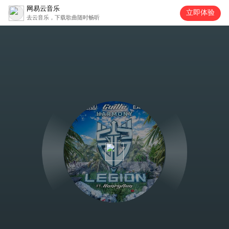
网易云音乐
立即体验
去云音乐，下载歌曲随时畅听