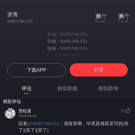
淤青
1w+
353
999PUNKSTA
作词 : 999PUNKSTA
作曲 : 999PUNKSTA
编曲 : 999PUNKSTA
我想要你的心
请给我你的心
打开
下载APP
这世界对我坏
只剩你一个人依赖
别对我冷冰冰
评论
相似歌曲
相似歌单
想听听你声音
等眼泪结成冰
精彩评论
才明白你真心
雪枝溪
71
我想要你的陪伴你的笑
2026年3月14日
我世界下雨我处理不好
回复
@
999PUNKSTA
：
感冒音啊，毕竟是感冒灵写的[笑
我太贪心所以都得不到
了][笑了][笑了]