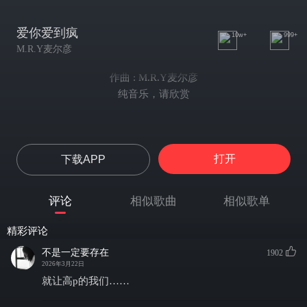
爱你爱到疯
10w+
999+
M.R.Y麦尔彦
作曲 : M.R.Y麦尔彦
纯音乐，请欣赏
打开
下载APP
评论
相似歌曲
相似歌单
精彩评论
不是一定要存在
1902
2026年3月22日
就让高p的我们……