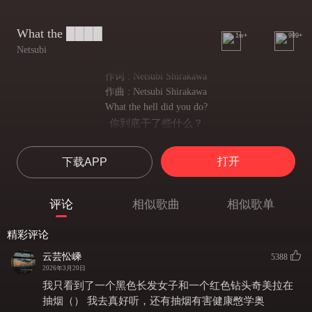
What the ████
1w+
999+
Netsubi
作词 : Netsubi Shirakawa
作曲 : Netsubi Shirakawa
What the hell did you do?
你到底干了些什么？
Can't you see what this could brew?
知道闯了什么祸吗？
打开
下载APP
Did you think it all through?
想过后路是什么吗？
None of this you can undo
评论
相似歌曲
相似歌单
这一切你都无法挽回
What the hell, is it true?
精彩评论
他们说的是真的吗
What they whisper about you
云芸忪嵊
5388
关于你的私下传言？
2026年3月20日
I still see, on your face,
我只看到了一个黑色长发女子和一个红色钻头奇美拉在
可你脸上还是挂着
抽烟（） 我去真好听，还有抽烟有害健康憋学奥
All the lies you can't erase