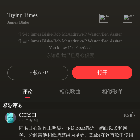
Trying Times
1w+
387
James Blake
作词 : James Blake/Rob McAndrews/P Weston/Ben Assiter
作曲 : James Blake/Rob McAndrews/P Weston/Ben Assiter
You know I’m shredded
你知道 我早已身心俱疲
By the time I’m home
在回到家里的那一刻
打开
下载APP
Like polystyrene foam
脆弱得像被撕碎的泡沫
And the jealous
评论
相似歌曲
相似歌单
那些心怀嫉恨的人
End up alone
精彩评论
终究会陷入孤独境地
Cause there are things that they can never know
05ERSHI
165
因为总有些事 是这些庸人永远无法企及的秘密
2026年3月16日
I’m an eyesore
同名曲在制作上明显向传统R&B靠近，编曲以柔和风
我如此落魄不堪
琴、分解吉他和低调鼓组为基础。Blake在这首歌中使用
You’re a sight for sore eyes