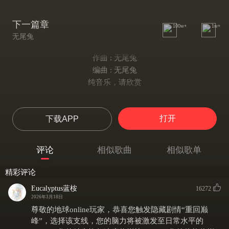
下一篇章
100w+
1w+
无尾兔
作曲 : 无尾兔
编曲 : 无尾兔
纯音乐，请欣赏
打开
下载APP
评论
相似歌曲
相似歌单
精彩评论
Eucalyptus蓝桉
16272
2026年3月18日
尊敬的地球online玩家，恭喜您触发隐藏剧情“重回巅
峰”，选择该支线，您的脑力将被激发至日常水平的