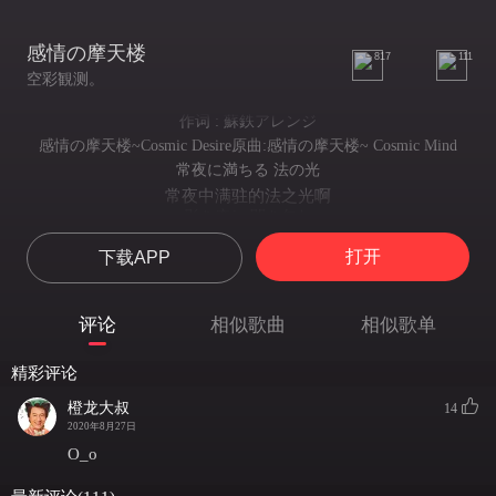
感情の摩天楼
817
111
空彩観测。
作词 : 蘇鉄アレンジ
感情の摩天楼~Cosmic Desire原曲:感情の摩天楼~ Cosmic Mind
常夜に満ちる 法の光
常夜中满驻的法之光啊
影を癒し 闇を包む
疗愈阴影 包容黑暗
打开
下载APP
祈り願う 幻想を
把祈求， 心愿，幻想...
人に生まれ人と生き 恐れる人の運命
评论
相似歌曲
相似歌单
作为人而诞生与人相存 却恐惧着身为人的命运
輪廻を外れ妖と生き 闇の悲劇を知る
精彩评论
逃脱轮回与妖异共生 而知晓了黑暗的悲剧
響く闇の片時雨 嘆きは消える虚空に
橙龙大叔
14
在那黑暗中回响的片時雨 就连叹息也要消失在虚空里
2020年8月27日
煌く夜の欠けた月 悲哀は月の影
O_o
在繁星夜晚的孤独残月 悲哀是她的影子
夜を怖れ否定する 追いやる闇を彼方に