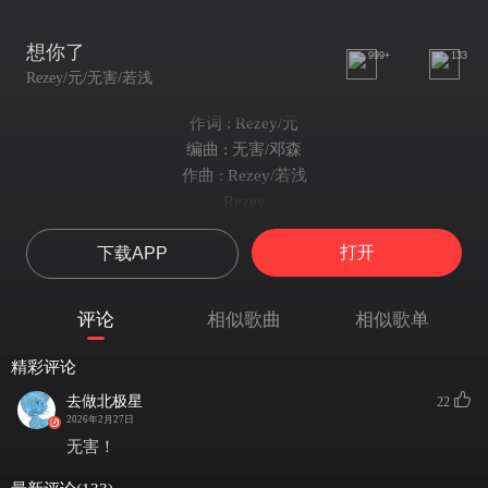
想你了
999+
133
Rezey/元/无害/若浅
作词 : Rezey/元
编曲 : 无害/邓森
作曲 : Rezey/若浅
Rezey
幸福和我擦肩而过真心换不来结果
打开
下载APP
空荡的房间里只剩下了孤独和沉默
怪我流了太多泪慢慢把心脏给封锁
为什么总是遇不到别人真心来对我
评论
相似歌曲
相似歌单
明明幸福在我眼前我却习惯性后退
因为每一次靠近最后都悲伤来结尾
精彩评论
我也想要别人陪不用活的那么累
去做北极星
22
可是心脏的破碎让我不敢再打开心扉
2026年2月27日
无害
无害！
幸福它与我擦肩而过