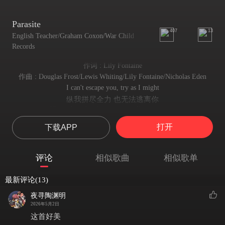
Parasite
407
13
English Teacher/Graham Coxon/War Child
Records
作词 : Lily Fontaine
作曲 : Douglas Frost/Lewis Whiting/Lily Fontaine/Nicholas Eden
I can't escape you, try as I might
纵我拼尽全力 也无法逃离你
'Cause I made a home in you, I'm a parasite
因我早已栖身于你 如寄生的魂灵
打开
下载APP
So when you're feeling weak, that's me
所以 你感受到的每寸虚弱 都源于我
I'm nausea, I'm fever
评论
相似歌曲
相似歌单
我是翻涌的恶心 是灼人的高烧
I'm just doing the best with the things that I have
最新评论(13)
不过是凭着仅有的一切 尽力苟活
This occasion is crying, crying for a cake for the passing of fun
夜寻陶渊明
仪式在悲鸣 为逝去的欢愉泣求祭奠
2026年5月2日
You don't swing in our moral playground, do you, babe?
这首好美