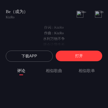
Be（成为）
999+
185
KizRo
作词 : KizRo
作曲 : KizRo
水利万物不争
就会让我生长
涟漪荡进过去
打开
下载APP
不再害怕他们的失望
不再想成为谁
戾气掩盖不了声浪
评论
相似歌曲
相似歌单
总在怀疑身后的翅膀
now water can flow
（现在让水流动）
他们在想对策
我早已经睡了
So much money to those in need