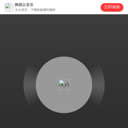
网易云音乐
立即体验
去云音乐，下载歌曲随时畅听