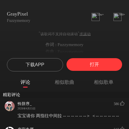
GrayPixel
10w+
999+
Fuzzymemory
*
*
该歌词不支持自动滚动
求滚动
作词 : Fuzzymemory
作曲 : Fuzzymemory
编曲 : EVO MUSIC
打开
下载APP
I know you
我了解你
but you broke me in two
评论
相似歌曲
相似歌单
但你却将我撕裂成两半
I know you
精彩评论
我了解你
怜辞序_
586
Every day feels so blue
2026年4月15日
每一天都感到如此忧郁
宝宝请你 两指往中间拉 -- -- -- -- -- --＞ ＜-- -- -- -- -- --
I don't wanna die young
我不想英年早逝