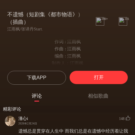
不遗憾（短剧集《都市物语》）
999+
101
（插曲）
江雨枫/张译丹Start.
作词 : 江雨枫
作曲 : 江雨枫
编曲 : 江雨枫
制作人：江雨枫
昨天收拾床底的纸箱
打开
下载APP
你的毛衣叠在最上面
我拿起又放下三次
最后放进了要寄的那边
评论
相似歌曲
衣柜里一半空了
我挂了自己的两件衬衫
精彩评论
才发现原来十年
潼心i
148
只需要一个下午就能清完
2026年2月24日
听说你要结婚了 朋友小心地讲
遗憾总是贯穿在人生中 而我们总是在遗憾中经历着让我