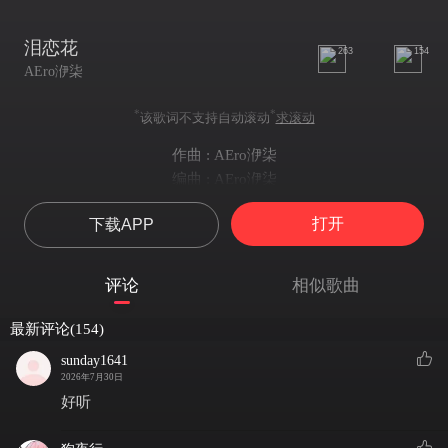
泪恋花
263
154
AEro洢柒
*
*
该歌词不支持自动滚动
求滚动
作曲 : AEro洢柒
编曲 : AEro洢柒
涙恋花
打开
下载APP
私の涙で染まる花
那朵浸染着我泪水的花啊
刹那の色 映して狂い咲く
评论
相似歌曲
反射着刹那间的光彩，无羁绽放
その最後の一片まで
最新评论(154)
直到最后一片花瓣
sunday1641
運命に 揺れて散ってゆくの
2026年7月30日
都被卷入命运之中，摇曳凋零
好听
張り巡らされた根は 蜘蛛の巣のように
那深入地下的根络 如同蜘蛛的网巢