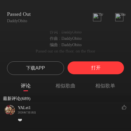
Passed Out
737
689
DaddyObito
作词 : DaddyObito
作曲 : DaddyObito
编曲 : DaddyObito
Passed out on the floor, on the floor
昏倒在地板上，地板上
Double cup, you know I'm pulling up, I need some more
打开
下载APP
双杯，你知道我会出现，我需要更多
I don't really care no more
我真的不再在乎了
评论
相似歌曲
相似歌单
I was in the spot with my people
我和我的人在现场
最新评论(689)
I took so many drugs, she say I do that a lot
我吃了太多药，她说我经常那样做
YALei1
I was in the club, turn it up, tone it up a notch
2026年7月18日
我在俱乐部，把音量调大，提高一个档次
❤️
I was off the lane, trying to snooze on a diet