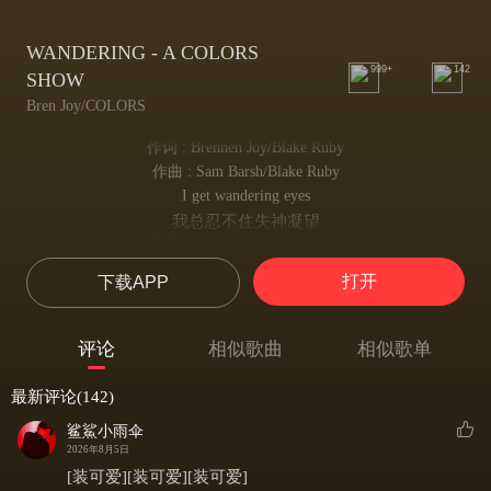
WANDERING - A COLORS
999+
142
SHOW
Bren Joy/COLORS
作词 : Brennen Joy/Blake Ruby
作曲 : Sam Barsh/Blake Ruby
I get wandering eyes
我总忍不住失神凝望
Whenever you come my way
每当你向我走近
打开
下载APP
Pondering how
反复思量
We’re only touching in my mind
评论
相似歌曲
相似歌单
为何我们只在我脑海里相拥
Wondering why I’m even down
最新评论(142)
困惑自己为何这般沉沦
On my knees
鲨鯊小雨伞
甘愿屈膝低头
2026年8月5日
Could be the Ferragamo jeans
[装可爱][装可爱][装可爱]